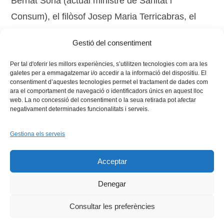
Bernat Sòria (actual ministre de Sanitat i
Consum), el filòsof Josep Maria Terricabras, el
filòsof Francesc Torralba i l’escriptor i pedagog
Gestió del consentiment
Ricard Torrents.
Per tal d'oferir les millors experiències, s’utilitzen tecnologies com ara les
galetes per a emmagatzemar i/o accedir a la informació del dispositiu. El
consentiment d’aquestes tecnologies permet el tractament de dades com
ara el comportament de navegació o identificadors únics en aquest lloc
web. La no concessió del consentiment o la seua retirada pot afectar
negativament determinades funcionalitats i serveis.
Gestiona els serveis
Facebook
X
Bluesky
Tiktok
LinkedIn
YouTu
Acceptar
Instagram
Flickr
INICI
QUI SOM
PROGRAMES
DESENVOLUPAMENT SOSTENIBLE
TRANSPARÈNCIA
Denegar
MAPA DEL WEB
AVÍS LEGAL
PRIVADESA
CONTACTE
Copyright © 2026 -
Xarxa Vives d'Universitats
Consultar les preferències