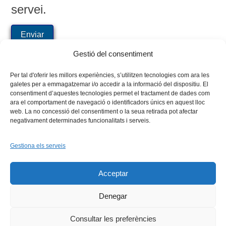
servei.
Gestió del consentiment
Per tal d'oferir les millors experiències, s’utilitzen tecnologies com ara les
galetes per a emmagatzemar i/o accedir a la informació del dispositiu. El
consentiment d’aquestes tecnologies permet el tractament de dades com
ara el comportament de navegació o identificadors únics en aquest lloc
web. La no concessió del consentiment o la seua retirada pot afectar
negativament determinades funcionalitats i serveis.
Gestiona els serveis
Facebook
X
Bluesky
Tiktok
LinkedIn
YouTu
Acceptar
Instagram
Flickr
INICI
QUI SOM
PROGRAMES
DESENVOLUPAMENT SOSTENIBLE
TRANSPARÈNCIA
Denegar
MAPA DEL WEB
AVÍS LEGAL
PRIVADESA
CONTACTE
Copyright © 2026 -
Xarxa Vives d'Universitats
Consultar les preferències