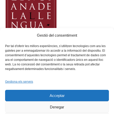
Gestió del consentiment
Per tal d'oferir les millors experiències, s’utilitzen tecnologies com ara les
galetes per a emmagatzemar i/o accedir a la informació del dispositiu. El
consentiment d’aquestes tecnologies permet el tractament de dades com
ara el comportament de navegació o identificadors únics en aquest lloc
web. La no concessió del consentiment o la seua retirada pot afectar
negativament determinades funcionalitats i serveis.
Gestiona els serveis
Facebook
X
Bluesky
Tiktok
LinkedIn
YouTu
Acceptar
Instagram
Flickr
INICI
QUI SOM
PROGRAMES
DESENVOLUPAMENT SOSTENIBLE
TRANSPARÈNCIA
Denegar
MAPA DEL WEB
AVÍS LEGAL
PRIVADESA
CONTACTE