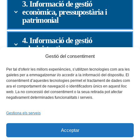
3. Informació de gestió
econòmica, pressupostària i
patrimonial
4. Informació de gestió
administrativa
Gestió del consentiment
Per tal d'oferir les millors experiències, s’utilitzen tecnologies com ara les
galetes per a emmagatzemar i/o accedir a la informació del dispositiu. El
consentiment d’aquestes tecnologies permet el tractament de dades com
ara el comportament de navegació o identificadors únics en aquest lloc
web. La no concessió del consentiment o la seua retirada pot afectar
negativament determinades funcionalitats i serveis.
Gestiona els serveis
Facebook
X
Bluesky
Tiktok
LinkedIn
YouTu
Acceptar
Instagram
Flickr
INICI
QUI SOM
PROGRAMES