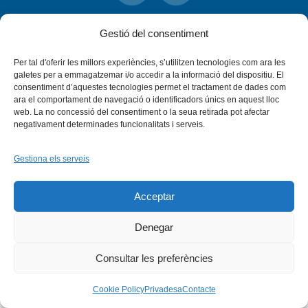
Instagram
Flickr
INICI
QUI SOM
PROGRAMES
Gestió del consentiment
DESENVOLUPAMENT SOSTENIBLE
TRANSPARÈNCIA
MAPA DEL WEB
AVÍS LEGAL
PRIVADESA
CONTACTE
Per tal d'oferir les millors experiències, s’utilitzen tecnologies com ara les
Copyright © 2026 -
Xarxa Vives d'Universitats
galetes per a emmagatzemar i/o accedir a la informació del dispositiu. El
consentiment d’aquestes tecnologies permet el tractament de dades com
ara el comportament de navegació o identificadors únics en aquest lloc
web. La no concessió del consentiment o la seua retirada pot afectar
negativament determinades funcionalitats i serveis.
Gestiona els serveis
Acceptar
Denegar
Consultar les preferències
Cookie Policy
Privadesa
Contacte