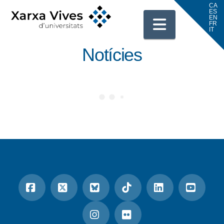
Navigati
Notícies
Facebook
X
Bluesky
Tiktok
LinkedIn
YouTu