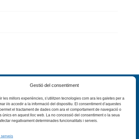
Gestió del consentiment
rir les millors experiències, s’utilitzen tecnologies com ara les galetes per a
 i/o accedir a la informació del dispositiu. El consentiment d’aquestes
 permet el tractament de dades com ara el comportament de navegació o
rs únics en aquest lloc web. La no concessió del consentiment o la seua
nstagram
Flickr
 afectar negativament determinades funcionalitats i serveis.
VÍS LEGAL
PRIVADESA
CONTACTE
 serveis