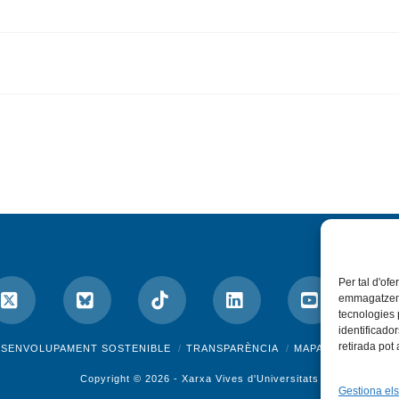
Per tal d'ofe
emmagatzemar
tecnologies
identificado
ok
X
Bluesky
Tiktok
LinkedIn
YouTube
I
retirada pot
ESENVOLUPAMENT SOSTENIBLE
TRANSPARÈNCIA
MAPA DEL WEB
A
Copyright © 2026 -
Xarxa Vives d'Universitats
Gestiona els