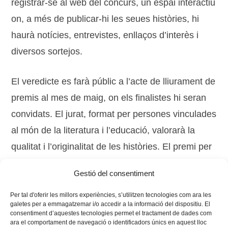
registrar-se al web del concurs, un espai interactiu
on, a més de publicar-hi les seues històries, hi
haurà notícies, entrevistes, enllaços d’interès i
diversos sortejos.
El veredicte es farà públic a l’acte de lliurament de
premis al mes de maig, on els finalistes hi seran
convidats. El jurat, format per persones vinculades
al món de la literatura i l’educació, valorarà la
qualitat i l’originalitat de les històries. El premi per
a la millor història serà un ordinador portàtil i el
Gestió del consentiment
segon premi serà un iPod.
Per tal d'oferir les millors experiències, s’utilitzen tecnologies com ara les
galetes per a emmagatzemar i/o accedir a la informació del dispositiu. El
consentiment d’aquestes tecnologies permet el tractament de dades com
ara el comportament de navegació o identificadors únics en aquest lloc