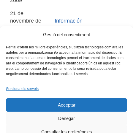
2009
21 de
novembre de
Información
2009
Gestió del consentiment
Per tal d'oferir les millors experiències, s’utilitzen tecnologies com ara les
galetes per a emmagatzemar i/o accedir a la informació del dispositiu. El
consentiment d’aquestes tecnologies permet el tractament de dades com
ara el comportament de navegació o identificadors únics en aquest lloc
web. La no concessió del consentiment o la seua retirada pot afectar
negativament determinades funcionalitats i serveis.
Gestiona els serveis
Facebook
X
Bluesky
Tiktok
LinkedIn
YouTu
Acceptar
Instagram
Flickr
INICI
QUI SOM
PROGRAMES
DESENVOLUPAMENT SOSTENIBLE
TRANSPARÈNCIA
Denegar
MAPA DEL WEB
AVÍS LEGAL
PRIVADESA
CONTACTE
Copyright © 2026 -
Xarxa Vives d'Universitats
Consultar les preferències