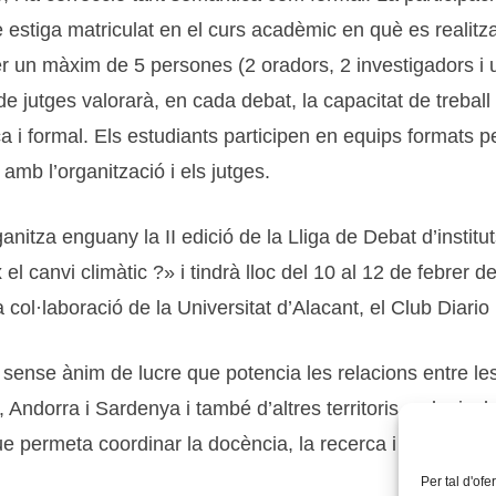
 estiga matriculat en el curs acadèmic en què es realitza
er un màxim de 5 persones (2 oradors, 2 investigadors i 
e jutges valorarà, en cada debat, la capacitat de treball
tica i formal. Els estudiants participen en equips format
amb l’organització i els jutges.
ganitza enguany la II edició de la Lliga de Debat d’insti
el canvi climàtic ?» i tindrà lloc del 10 al 12 de febrer d
 col·laboració de la Universitat d’Alacant, el Club Diario
sense ànim de lucre que potencia les relacions entre les 
Andorra i Sardenya i també d’altres territoris amb vincles 
 permeta coordinar la docència, la recerca i les activitats 
Per tal d'ofe