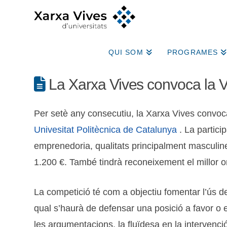
QUI SOM
PROGRAMES
La Xarxa Vives convoca la VI
Per setè any consecutiu, la Xarxa Vives convoc
Univesitat Politècnica de Catalunya
. La partici
emprenedoria, qualitats principalment masculine
1.200 €. També tindrà reconeixement el millor ora
La competició té com a objectiu fomentar l’ús de
qual s’haurà de defensar una posició a favor o e
les argumentacions, la fluïdesa en la intervenci