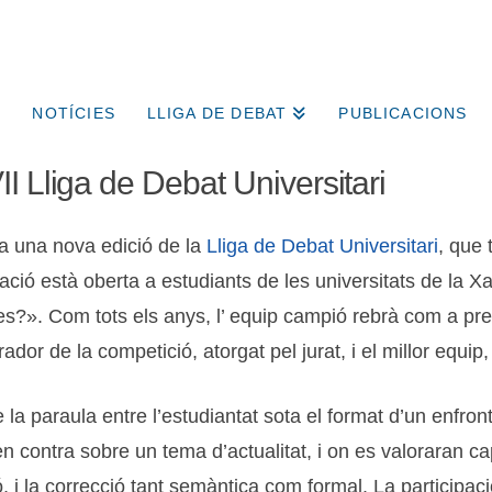
NOTÍCIES
LLIGA DE DEBAT
PUBLICACIONS
I Lliga de Debat Universitari
a una nova edició de la
Lliga de Debat Universitari
, que 
pació està oberta a estudiants de les universitats de la X
s?». Com tots els anys, l’ equip campió rebrà com a prem
dor de la competició, atorgat pel jurat, i el millor equip,
 la paraula entre l’estudiantat sota el format d’un enfron
n contra sobre un tema d’actualitat, i on es valoraran cap
ó, i la correcció tant semàntica com formal. La participac