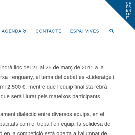
AGENDA
CONTACTE
ESPAI VIVES
tindrà lloc del 21 al 25 de març de 2011 a la
arxa i enguany, el tema del debat és «Lideratge i
i 2.500 €, mentre que l’equip finalista rebrà
 que serà lliurat pels mateixos participants.
tament dialèctic entre diversos equips, en el
acitats com el treball en equip, la solidesa de
ió en la competició està oberta a l’alumnat de