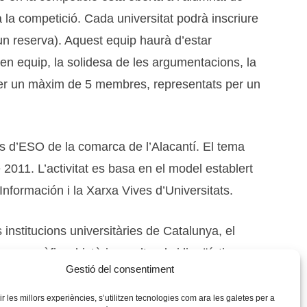
 la competició. Cada universitat podrà inscriure
un reserva). Aquest equip haurà d’estar
 en equip, la solidesa de les argumentacions, la
s per un màxim de 5 membres, representats per un
tuts d’ESO de la comarca de l’Alacantí. El tema
e 2011. L’activitat es basa en el model establert
 Información i la Xarxa Vives d’Universitats.
institucions universitàries de Catalunya, el
geogràfics, històrics, culturals i lingüístics
Gestió del consentiment
culturals i potenciar la utilització i la
rir les millors experiències, s’utilitzen tecnologies com ara les galetes per a