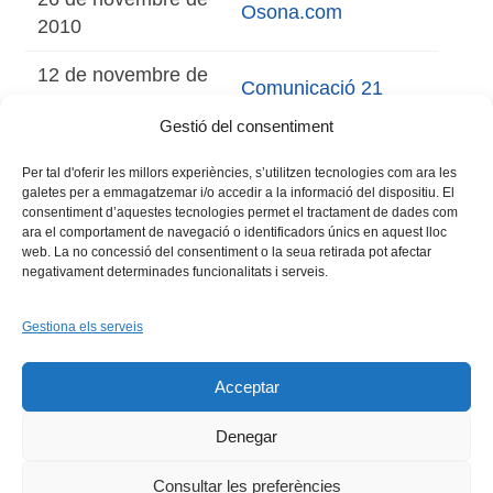
Osona.com
2010
12 de novembre de
Comunicació 21
2010
Gestió del consentiment
Per tal d'oferir les millors experiències, s’utilitzen tecnologies com ara les
galetes per a emmagatzemar i/o accedir a la informació del dispositiu. El
consentiment d’aquestes tecnologies permet el tractament de dades com
ara el comportament de navegació o identificadors únics en aquest lloc
web. La no concessió del consentiment o la seua retirada pot afectar
negativament determinades funcionalitats i serveis.
Gestiona els serveis
Facebook
X
Bluesky
Tiktok
LinkedIn
YouTu
Acceptar
Instagram
Flickr
INICI
QUI SOM
PROGRAMES
DESENVOLUPAMENT SOSTENIBLE
TRANSPARÈNCIA
Denegar
MAPA DEL WEB
AVÍS LEGAL
PRIVADESA
CONTACTE
Copyright © 2026 -
Xarxa Vives d'Universitats
Consultar les preferències