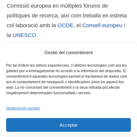
Comissió europea en múltiples fòrums de
polítiques de recerca, així com treballa en estreta
col·laboració amb la
OCDE
, el
Consell europeu
i
la
UNESCO
.
Gestió del consentiment
Tags:
internacional
Per tal d'oferir les millors experiències, s’utilitzen tecnologies com ara les
galetes per a emmagatzemar i/o accedir a la informació del dispositiu. El
consentiment d’aquestes tecnologies permet el tractament de dades com
ara el comportament de navegació o identificadors únics en aquest lloc
web. La no concessió del consentiment o la seua retirada pot afectar
negativament determinades funcionalitats i serveis.
Gestiona els serveis
Facebook
X
Bluesky
Tiktok
LinkedIn
YouTu
Acceptar
Instagram
Flickr
INICI
QUI SOM
PROGRAMES
DESENVOLUPAMENT SOSTENIBLE
TRANSPARÈNCIA