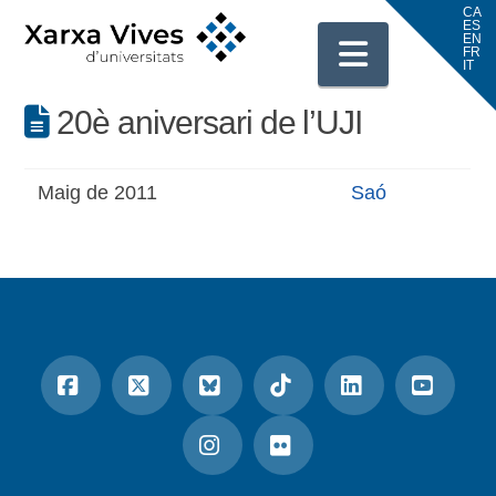
Navigati
20è aniversari de l’UJI
Maig de 2011
Saó
Facebook
X
Bluesky
Tiktok
LinkedIn
YouTu