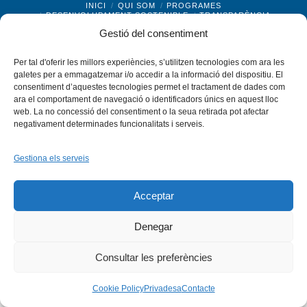
Instagram
Flickr
INICI
QUI SOM
PROGRAMES
DESENVOLUPAMENT SOSTENIBLE
TRANSPARÈNCIA
MAPA DEL WEB
AVÍS LEGAL
PRIVADESA
CONTACTE
Gestió del consentiment
Copyright © 2026 -
Xarxa Vives d'Universitats
Per tal d'oferir les millors experiències, s’utilitzen tecnologies com ara les
galetes per a emmagatzemar i/o accedir a la informació del dispositiu. El
consentiment d’aquestes tecnologies permet el tractament de dades com
ara el comportament de navegació o identificadors únics en aquest lloc
web. La no concessió del consentiment o la seua retirada pot afectar
negativament determinades funcionalitats i serveis.
Gestiona els serveis
Acceptar
Denegar
Consultar les preferències
Cookie Policy
Privadesa
Contacte