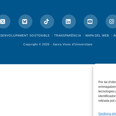
ok
X
Bluesky
Tiktok
LinkedIn
YouTube
I
ESENVOLUPAMENT SOSTENIBLE
TRANSPARÈNCIA
MAPA DEL WEB
A
Copyright © 2026 -
Xarxa Vives d'Universitats
Per tal d'ofe
emmagatzemar
tecnologies
identificado
retirada pot
Gestiona els