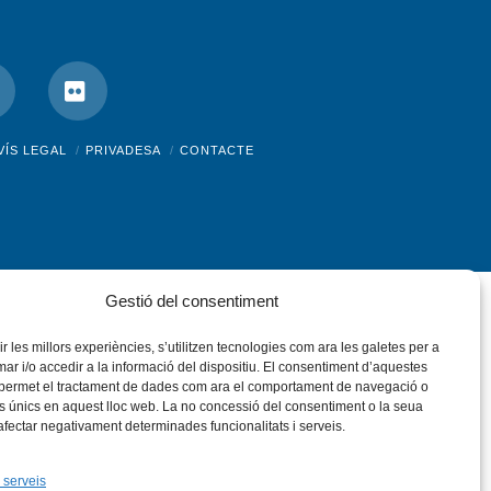
nstagram
Flickr
VÍS LEGAL
PRIVADESA
CONTACTE
Gestió del consentiment
rir les millors experiències, s’utilitzen tecnologies com ara les galetes per a
 i/o accedir a la informació del dispositiu. El consentiment d’aquestes
 permet el tractament de dades com ara el comportament de navegació o
rs únics en aquest lloc web. La no concessió del consentiment o la seua
 afectar negativament determinades funcionalitats i serveis.
 serveis