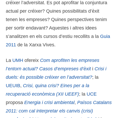
créixer l’adversitat. Es pot aprofitar la conjuntura
actual per créixer? Quines possibilitats d’èxit
tenen les empreses? Quines perspectives tenim
per sortir endavant? Aquestes i altres idees
s’analitzen en els cursos d’estiu recollits a la
Guia
2011
de la Xarxa Vives.
La
UMH
ofereix
Com aprofiten les empreses
l’entorn actual? Casos d’empreses d’èxit
i
Crisi i
duels: és possible créixer en l’adversitat?
; la
UEUIB
,
Crisi, quina crisi? Eines per a la
recuperació econòmica (XII UEEF)
; la
UCE
proposa
Energia i crisi ambiental
,
Països Catalans
2011: com cal interpretar els canvis (crisi)