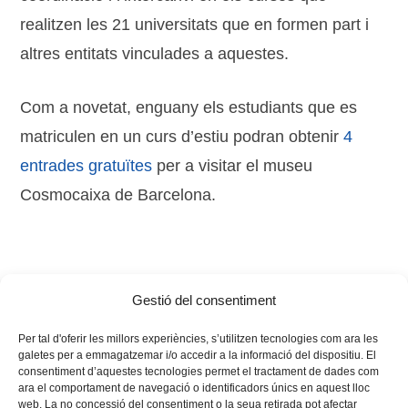
realitzen les 21 universitats que en formen part i
altres entitats vinculades a aquestes.
Com a novetat, enguany els estudiants que es
matriculen en un curs d’estiu podran obtenir
4
entrades gratuïtes
per a visitar el museu
Cosmocaixa de Barcelona.
Gestió del consentiment
Tags:
cursos
,
estiu
,
estudis
,
regió Vives
Per tal d'oferir les millors experiències, s’utilitzen tecnologies com ara les
galetes per a emmagatzemar i/o accedir a la informació del dispositiu. El
consentiment d’aquestes tecnologies permet el tractament de dades com
ara el comportament de navegació o identificadors únics en aquest lloc
web. La no concessió del consentiment o la seua retirada pot afectar