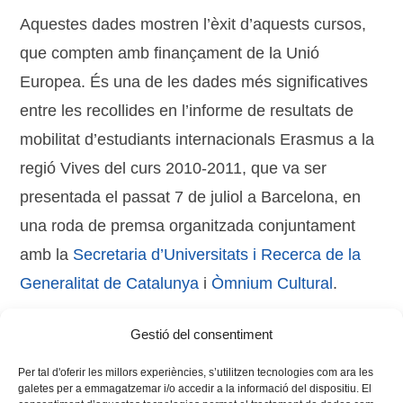
Aquestes dades mostren l’èxit d’aquests cursos,
que compten amb finançament de la Unió
Europea. És una de les dades més significatives
entre les recollides en l’informe de resultats de
mobilitat d’estudiants internacionals Erasmus a la
regió Vives del curs 2010-2011, que va ser
presentada el passat 7 de juliol a Barcelona, en
una roda de premsa organitzada conjuntament
amb la
Secretaria d’Universitats i Recerca de la
Generalitat de Catalunya
i
Òmnium Cultural
.
Gestió del consentiment
Tags:
cursos
,
internacional
,
Llengua
,
regió Vives
Per tal d'oferir les millors experiències, s’utilitzen tecnologies com ara les
galetes per a emmagatzemar i/o accedir a la informació del dispositiu. El