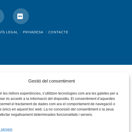
nstagram
Flickr
VÍS LEGAL
PRIVADESA
CONTACTE
Gestió del consentiment
rir les millors experiències, s’utilitzen tecnologies com ara les galetes per a
 i/o accedir a la informació del dispositiu. El consentiment d’aquestes
 permet el tractament de dades com ara el comportament de navegació o
rs únics en aquest lloc web. La no concessió del consentiment o la seua
 afectar negativament determinades funcionalitats i serveis.
 serveis