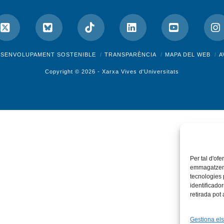
ok
X
Bluesky
Tiktok
LinkedIn
YouTube
I
ESENVOLUPAMENT SOSTENIBLE
TRANSPARÈNCIA
MAPA DEL WEB
A
Copyright © 2026 -
Xarxa Vives d'Universitats
Per tal d'ofe
emmagatzemar
tecnologies
identificado
retirada pot
Gestiona els