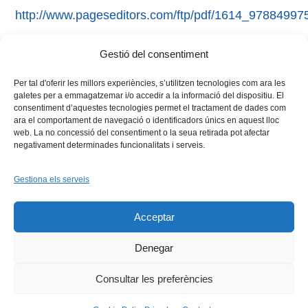
http://www.pageseditors.com/ftp/pdf/1614_9788499
Gestió del consentiment
Tags:
Filologia Catalana
Per tal d'oferir les millors experiències, s’utilitzen tecnologies com ara les
galetes per a emmagatzemar i/o accedir a la informació del dispositiu. El
consentiment d’aquestes tecnologies permet el tractament de dades com
ara el comportament de navegació o identificadors únics en aquest lloc
web. La no concessió del consentiment o la seua retirada pot afectar
negativament determinades funcionalitats i serveis.
Gestiona els serveis
Facebook
X
Bluesky
Tiktok
LinkedIn
YouTu
Acceptar
Instagram
Flickr
INICI
QUI SOM
PROGRAMES
DESENVOLUPAMENT SOSTENIBLE
TRANSPARÈNCIA
Denegar
MAPA DEL WEB
AVÍS LEGAL
PRIVADESA
CONTACTE
Copyright © 2026 -
Xarxa Vives d'Universitats
Consultar les preferències