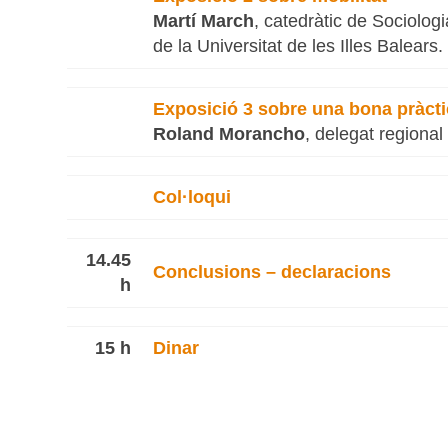
Martí March
, catedràtic de Sociolog
de la Universitat de les Illes Balears
Exposició 3 sobre una bona pràcti
Roland Morancho
, delegat regional
Col·loqui
14.45
Conclusions – declaracions
h
15 h
Dinar