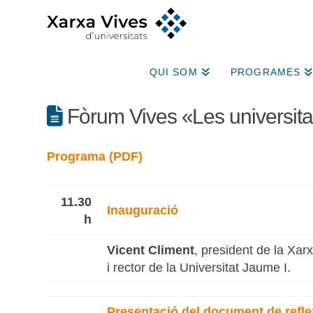
QUI SOM
PROGRAMES
Fòrum Vives «Les universitat
Programa (PDF)
11.30
Inauguració
h
Vicent Climent
, president de la Xar
i rector de la Universitat Jaume I.
Presentació del document de refle