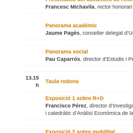
Francesc Michavila
, rector honorar
Panorama acadèmic
Jaume Pagès
, conseller delegat d’
Panorama social
Pau Caparrós
, director d’Estudis i 
13.15
Taula rodona
h
Exposició 1 sobre R+D
Francisco Pérez
, director d’Investi
i catedràtic d’Anàlisi Econòmica de l
Exposició 2 sobre mobilitat