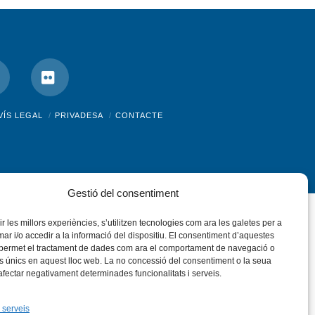
nstagram
Flickr
VÍS LEGAL
PRIVADESA
CONTACTE
Gestió del consentiment
rir les millors experiències, s’utilitzen tecnologies com ara les galetes per a
 i/o accedir a la informació del dispositiu. El consentiment d’aquestes
 permet el tractament de dades com ara el comportament de navegació o
rs únics en aquest lloc web. La no concessió del consentiment o la seua
 afectar negativament determinades funcionalitats i serveis.
 serveis