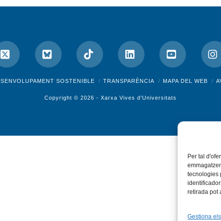
ok
X
Bluesky
Tiktok
LinkedIn
YouTube
I
ESENVOLUPAMENT SOSTENIBLE
TRANSPARÈNCIA
MAPA DEL WEB
A
Copyright © 2026 -
Xarxa Vives d'Universitats
Per tal d'ofe
emmagatzemar
tecnologies
identificado
retirada pot
Gestiona els