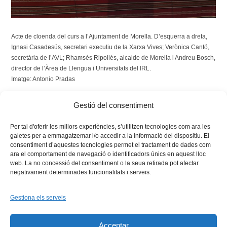
Acte de cloenda del curs a l’Ajuntament de Morella. D’esquerra a dreta,
Ignasi Casadesús, secretari executiu de la Xarxa Vives; Verònica Cantó,
secretària de l’AVL; Rhamsés Ripollés, alcalde de Morella i Andreu Bosch,
director de l’Àrea de Llengua i Universitats del IRL.
Imatge: Antonio Pradas
Gestió del consentiment
Tags:
internacional
,
Llengua
,
professorat
,
regió Vives
Per tal d'oferir les millors experiències, s’utilitzen tecnologies com ara les
galetes per a emmagatzemar i/o accedir a la informació del dispositiu. El
consentiment d’aquestes tecnologies permet el tractament de dades com
ara el comportament de navegació o identificadors únics en aquest lloc
web. La no concessió del consentiment o la seua retirada pot afectar
negativament determinades funcionalitats i serveis.
Gestiona els serveis
Facebook
X
Bluesky
Tiktok
LinkedIn
YouTu
Acceptar