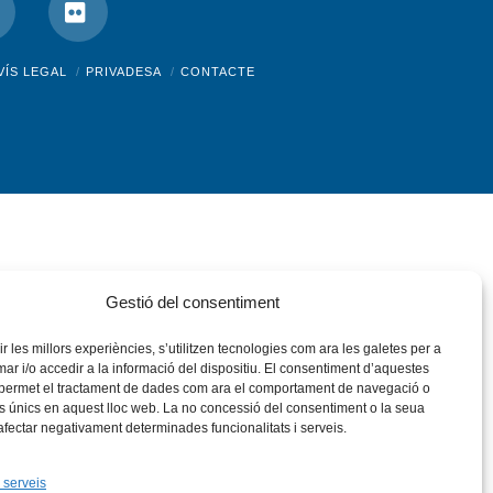
nstagram
Flickr
VÍS LEGAL
PRIVADESA
CONTACTE
Gestió del consentiment
rir les millors experiències, s’utilitzen tecnologies com ara les galetes per a
 i/o accedir a la informació del dispositiu. El consentiment d’aquestes
 permet el tractament de dades com ara el comportament de navegació o
rs únics en aquest lloc web. La no concessió del consentiment o la seua
 afectar negativament determinades funcionalitats i serveis.
 serveis