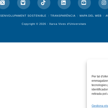
ok
X
Bluesky
Tiktok
LinkedIn
YouTube
I
ESENVOLUPAMENT SOSTENIBLE
TRANSPARÈNCIA
MAPA DEL WEB
A
Copyright © 2026 -
Xarxa Vives d'Universitats
Per tal d'ofe
emmagatzemar
tecnologies
identificado
retirada pot
Gestiona els