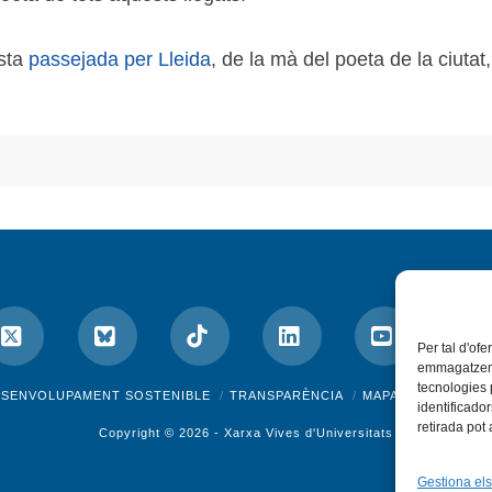
esta
passejada per Lleida
, de la mà del poeta de la ciuta
Per tal d'ofe
emmagatzemar
tecnologies
ok
X
Bluesky
Tiktok
LinkedIn
YouTube
I
ESENVOLUPAMENT SOSTENIBLE
TRANSPARÈNCIA
MAPA DEL WEB
A
identificado
retirada pot
Copyright © 2026 -
Xarxa Vives d'Universitats
Gestiona els