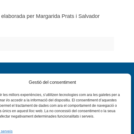
t, elaborada per Margarida Prats i Salvador
Gestió del consentiment
rir les millors experiències, s’utilitzen tecnologies com ara les galetes per a
 i/o accedir a la informació del dispositiu. El consentiment d’aquestes
 permet el tractament de dades com ara el comportament de navegació o
nstagram
Flickr
VÍS LEGAL
PRIVADESA
CONTACTE
rs únics en aquest lloc web. La no concessió del consentiment o la seua
 afectar negativament determinades funcionalitats i serveis.
 serveis