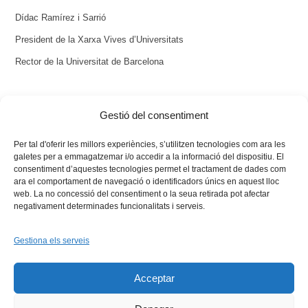
Dídac Ramírez i Sarrió
President de la Xarxa Vives d’Universitats
Rector de la Universitat de Barcelona
(La UIB ha obert un
llibre de condol en versió electrònica
per a les
Gestió del consentiment
persones que desitgen fer arribar els seus missatges).
Per tal d'oferir les millors experiències, s’utilitzen tecnologies com ara les
galetes per a emmagatzemar i/o accedir a la informació del dispositiu. El
consentiment d’aquestes tecnologies permet el tractament de dades com
ara el comportament de navegació o identificadors únics en aquest lloc
web. La no concessió del consentiment o la seua retirada pot afectar
negativament determinades funcionalitats i serveis.
Gestiona els serveis
Facebook
X
Bluesky
Tiktok
LinkedIn
YouTu
Acceptar
Instagram
Flickr
INICI
QUI SOM
PROGRAMES
DESENVOLUPAMENT SOSTENIBLE
TRANSPARÈNCIA