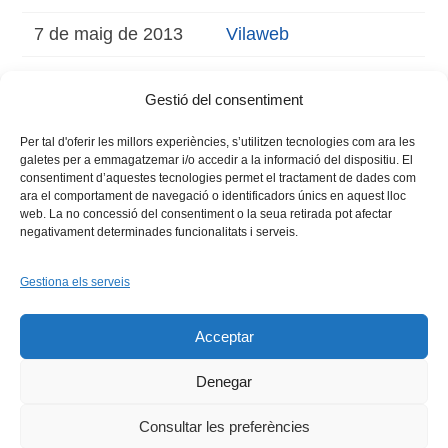
7 de maig de 2013
Vilaweb
6 de maig de 2013
Lacronicavirtual.com
Gestió del consentiment
Per tal d'oferir les millors experiències, s’utilitzen tecnologies com ara les
galetes per a emmagatzemar i/o accedir a la informació del dispositiu. El
consentiment d’aquestes tecnologies permet el tractament de dades com
ara el comportament de navegació o identificadors únics en aquest lloc
web. La no concessió del consentiment o la seua retirada pot afectar
negativament determinades funcionalitats i serveis.
Gestiona els serveis
Facebook
X
Bluesky
Tiktok
LinkedIn
YouTu
Acceptar
Instagram
Flickr
INICI
QUI SOM
PROGRAMES
DESENVOLUPAMENT SOSTENIBLE
TRANSPARÈNCIA
Denegar
MAPA DEL WEB
AVÍS LEGAL
PRIVADESA
CONTACTE
Copyright © 2026 -
Xarxa Vives d'Universitats
Consultar les preferències