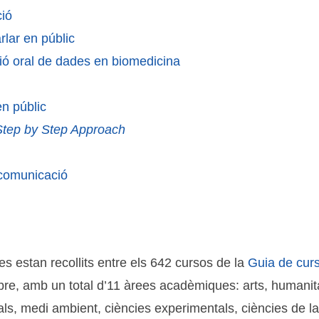
ció
rlar en públic
ació oral de dades en biomedicina
en públic
Step by Step Approach
a comunicació
es estan recollits entre els 642 cursos de la
Guia de curs
bre, amb un total d’11 àrees acadèmiques: arts, humanita
, medi ambient, ciències experimentals, ciències de la salu