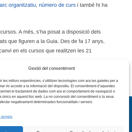
arc organitzatiu
,
número de curs
i també hi ha
ursos. A més, s’ha posat a disposició dels
vitats que figuren a la Guia. Des de fa 17 anys,
rcanvi en els cursos que realitzen les 21
Gestió del consentiment
rir les millors experiències, s’utilitzen tecnologies com ara les galetes per a
 i/o accedir a la informació del dispositiu. El consentiment d’aquestes
 permet el tractament de dades com ara el comportament de navegació o
rs únics en aquest lloc web. La no concessió del consentiment o la seua
 afectar negativament determinades funcionalitats i serveis.
 serveis