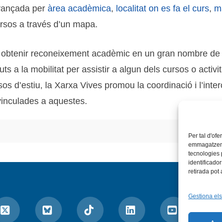
avançada per
àrea acadèmica
,
localitat on es fa el curs
,
m
ursos a través d’un mapa.
n obtenir reconeixement acadèmic en un gran nombre de c
ajuts a la mobilitat per assistir a algun dels cursos o acti
os d’estiu, la Xarxa Vives promou la coordinació i l’inte
 vinculades a aquestes.
Per tal d'ofe
emmagatzemar
tecnologies
identificado
retirada pot
Gestiona els