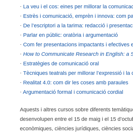
·
La veu i el cos: eines per millorar la comunica
·
Estrès i comunicació, emprèn i innova: com pa
·
De l’escriptori a la tarima: redacció i present
·
Parlar en públic: oratòria i argumentació
·
Com fer presentacions impactants i efectives 
·
How to Communicate Research in English: a 
·
Estratègies de comunicació oral
·
Tècniques teatrals per millorar l’expressió i l
·
Realitat 4.0: com dir les coses amb paraules
·
Argumentació formal i comunicació cordial
Aquests i altres cursos sobre diferents temàtiqu
desenvolupen entre el 15 de maig i el 15 d’octu
econòmiques, ciències jurídiques, ciències socials