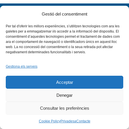
Gestió del consentiment
Per tal d'oferir les millors experiències, s’utilitzen tecnologies com ara les
galetes per a emmagatzemar i/o accedir a la informació del dispositiu. El
consentiment d’aquestes tecnologies permet el tractament de dades com
ara el comportament de navegació o identificadors únics en aquest lloc
Facebook
X
Bluesky
Tiktok
LinkedIn
YouTu
web. La no concessió del consentiment o la seua retirada pot afectar
negativament determinades funcionalitats i serveis.
Instagram
Flickr
INICI
QUI SOM
PROGRAMES
Gestiona els serveis
DESENVOLUPAMENT SOSTENIBLE
TRANSPARÈNCIA
MAPA DEL WEB
AVÍS LEGAL
PRIVADESA
CONTACTE
Copyright © 2026 -
Xarxa Vives d'Universitats
Acceptar
Denegar
Consultar les preferències
Cookie Policy
Privadesa
Contacte