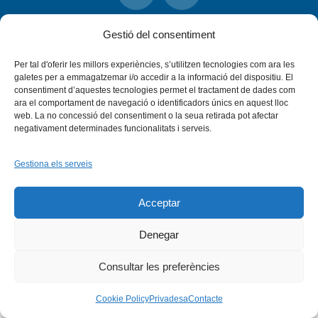
Instagram
Flickr
INICI
QUI SOM
PROGRAMES
Gestió del consentiment
DESENVOLUPAMENT SOSTENIBLE
TRANSPARÈNCIA
MAPA DEL WEB
AVÍS LEGAL
PRIVADESA
CONTACTE
Per tal d'oferir les millors experiències, s’utilitzen tecnologies com ara les
Copyright © 2026 -
Xarxa Vives d'Universitats
galetes per a emmagatzemar i/o accedir a la informació del dispositiu. El
consentiment d’aquestes tecnologies permet el tractament de dades com
ara el comportament de navegació o identificadors únics en aquest lloc
web. La no concessió del consentiment o la seua retirada pot afectar
negativament determinades funcionalitats i serveis.
Gestiona els serveis
Acceptar
Denegar
Consultar les preferències
Cookie Policy
Privadesa
Contacte