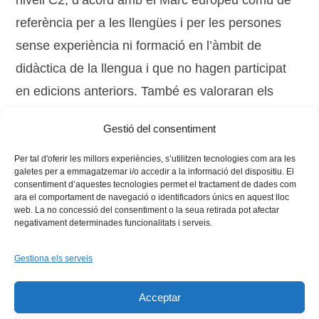
nivell C2, d’acord amb el Marc europeu comú de
referència per a les llengües i per les persones
sense experiència ni formació en l’àmbit de
didàctica de la llengua i que no hagen participat
en edicions anteriors. També es valoraran els
motius pels quals les persones interessades hi
Gestió del consentiment
sol·liciten la participació.
Per tal d'oferir les millors experiències, s’utilitzen tecnologies com ara les
galetes per a emmagatzemar i/o accedir a la informació del dispositiu. El
consentiment d’aquestes tecnologies permet el tractament de dades com
ara el comportament de navegació o identificadors únics en aquest lloc
web. La no concessió del consentiment o la seua retirada pot afectar
negativament determinades funcionalitats i serveis.
Gestiona els serveis
Facebook
X
Bluesky
Tiktok
LinkedIn
YouTu
Acceptar
Instagram
Flickr
INICI
QUI SOM
PROGRAMES