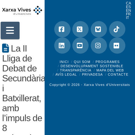
Navigation
Facebook
X
Bluesky
Tiktok
La II
Lliga de
LinkedIn
YouTube
Instagram
Flickr
INICI
QUI SOM
PROGRAMES
Debat de
DESENVOLUPAMENT SOSTENIBLE
TRANSPARÈNCIA
MAPA DEL WEB
AVÍS LEGAL
PRIVADESA
CONTACTE
Secundària
Copyright © 2026 -
Xarxa Vives d'Universitats
i
Batxillerat,
amb
l’impuls de
8