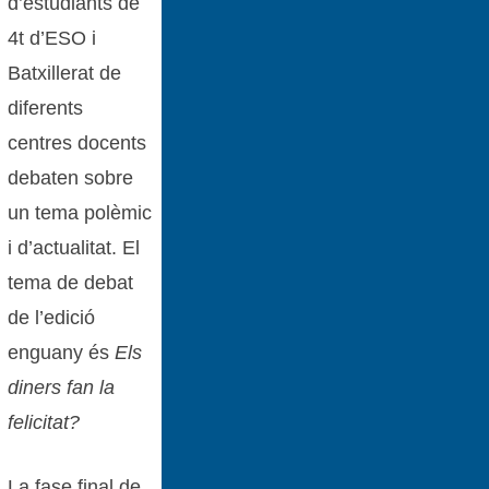
d’estudiants de
4t d’ESO i
Batxillerat de
diferents
centres docents
debaten sobre
un tema polèmic
i d’actualitat. El
tema de debat
de l’edició
enguany és
Els
diners fan la
felicitat?
La fase final de