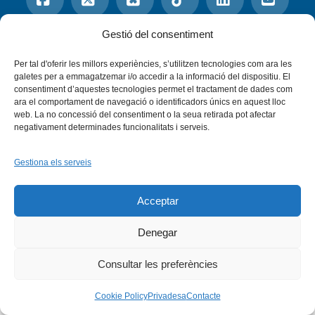
Facebook
X
Gestió del consentiment
Bluesky
Tiktok
LinkedIn
YouTu
Per tal d'oferir les millors experiències, s’utilitzen tecnologies com ara les
Instagram
Flickr
INICI
QUI SOM
PROGRAMES
galetes per a emmagatzemar i/o accedir a la informació del dispositiu. El
DESENVOLUPAMENT SOSTENIBLE
TRANSPARÈNCIA
consentiment d’aquestes tecnologies permet el tractament de dades com
MAPA DEL WEB
AVÍS LEGAL
PRIVADESA
CONTACTE
ara el comportament de navegació o identificadors únics en aquest lloc
web. La no concessió del consentiment o la seua retirada pot afectar
Copyright © 2026 -
Xarxa Vives d'Universitats
negativament determinades funcionalitats i serveis.
Gestiona els serveis
Acceptar
Denegar
Consultar les preferències
Cookie Policy
Privadesa
Contacte