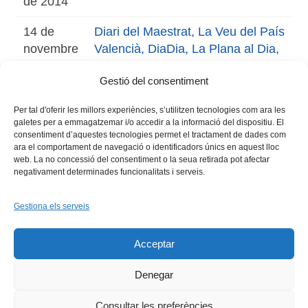
de 2014
14 de
Diari del Maestrat, La Veu del País
novembre
Valencià, DiaDia, La Plana al Dia,
de 2014
Notes de Premsa CValenciana
Gestió del consentiment
Per tal d'oferir les millors experiències, s’utilitzen tecnologies com ara les
galetes per a emmagatzemar i/o accedir a la informació del dispositiu. El
consentiment d’aquestes tecnologies permet el tractament de dades com
ara el comportament de navegació o identificadors únics en aquest lloc
web. La no concessió del consentiment o la seua retirada pot afectar
negativament determinades funcionalitats i serveis.
Gestiona els serveis
Facebook
X
Bluesky
Tiktok
LinkedIn
YouTu
Acceptar
Instagram
Flickr
INICI
QUI SOM
PROGRAMES
DESENVOLUPAMENT SOSTENIBLE
TRANSPARÈNCIA
Denegar
MAPA DEL WEB
AVÍS LEGAL
PRIVADESA
CONTACTE
Copyright © 2026 -
Xarxa Vives d'Universitats
Consultar les preferències