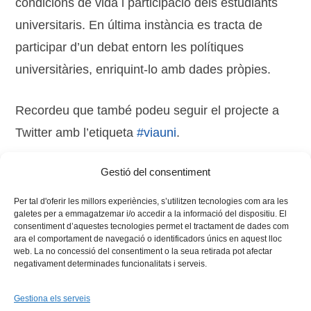
condicions de vida i participació dels estudiants
universitaris. En última instància es tracta de
participar d’un debat entorn les polítiques
universitàries, enriquint-lo amb dades pròpies.
Recordeu que també podeu seguir el projecte a
Twitter amb l’etiqueta
#viauni
.
Gestió del consentiment
Tags:
estudiantat
,
Fundació Jaume Bofill
Per tal d'oferir les millors experiències, s’utilitzen tecnologies com ara les
galetes per a emmagatzemar i/o accedir a la informació del dispositiu. El
consentiment d’aquestes tecnologies permet el tractament de dades com
ara el comportament de navegació o identificadors únics en aquest lloc
web. La no concessió del consentiment o la seua retirada pot afectar
negativament determinades funcionalitats i serveis.
Gestiona els serveis