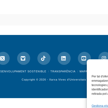
ok
X
Bluesky
Tiktok
LinkedIn
YouTube
I
ESENVOLUPAMENT SOSTENIBLE
TRANSPARÈNCIA
MAPA DEL WEB
A
Per tal d'ofe
Copyright © 2026 -
Xarxa Vives d'Universitats
emmagatzemar
tecnologies
identificado
retirada pot
Gestiona els