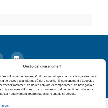
Gestió del consentiment
nstagram
Flickr
VÍS LEGAL
PRIVADESA
CONTACTE
rir les millors experiències, s’utilitzen tecnologies com ara les galetes per a
 i/o accedir a la informació del dispositiu. El consentiment d’aquestes
 permet el tractament de dades com ara el comportament de navegació o
rs únics en aquest lloc web. La no concessió del consentiment o la seua
 afectar negativament determinades funcionalitats i serveis.
 serveis