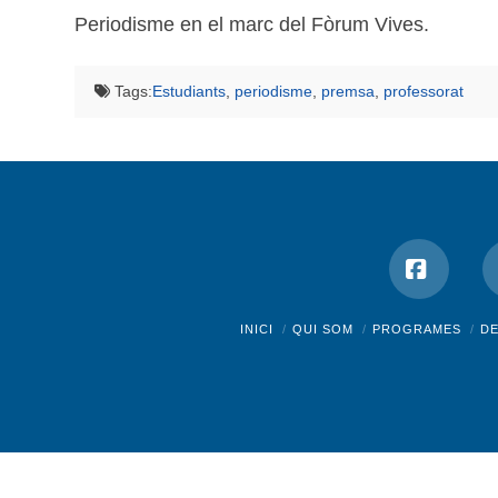
Periodisme en el marc del Fòrum Vives.
Tags:
Estudiants
,
periodisme
,
premsa
,
professorat
Facebo
INICI
QUI SOM
PROGRAMES
D