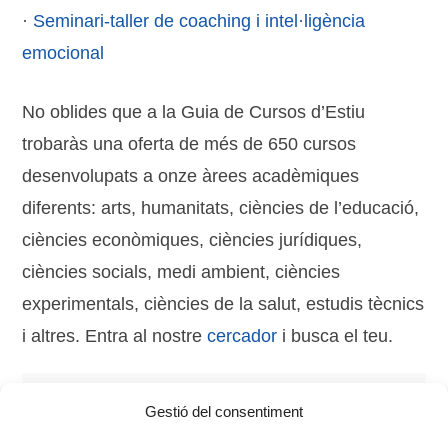
·
Seminari-taller de coaching i intel·ligència
emocional
No oblides que a la Guia de Cursos d’Estiu
trobaràs una oferta de més de 650 cursos
desenvolupats a onze àrees acadèmiques
diferents: arts, humanitats, ciències de l’educació,
ciències econòmiques, ciències jurídiques,
ciències socials, medi ambient, ciències
experimentals, ciències de la salut, estudis tècnics
i altres. Entra al nostre
cercador
i busca el teu.
Tags:
2015
,
coaching
,
cursos d'estiu
,
Guia
,
lideratge
,
Gestió del consentiment
treball en equip