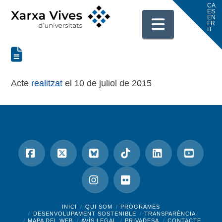
Navigati
Acte
realitzat
el 10 de juliol de 2015
Facebook
X
Bluesky
Tiktok
LinkedIn
YouTu
Instagram
Flickr
INICI
QUI SOM
PROGRAMES
DESENVOLUPAMENT SOSTENIBLE
TRANSPARÈNCIA
MAPA DEL WEB
AVÍS LEGAL
PRIVADESA
CONTACTE