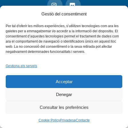
Facebook
X
Bluesky
Tiktok
LinkedIn
YouTu
Gestió del consentiment
Instagram
Flickr
INICI
QUI SOM
PROGRAMES
DESENVOLUPAMENT SOSTENIBLE
TRANSPARÈNCIA
Per tal d'oferir les millors experiències, s’utilitzen tecnologies com ara les
MAPA DEL WEB
AVÍS LEGAL
PRIVADESA
CONTACTE
galetes per a emmagatzemar i/o accedir a la informació del dispositiu. El
consentiment d’aquestes tecnologies permet el tractament de dades com
Copyright © 2026 -
Xarxa Vives d'Universitats
ara el comportament de navegació o identificadors únics en aquest lloc
web. La no concessió del consentiment o la seua retirada pot afectar
negativament determinades funcionalitats i serveis.
Gestiona els serveis
Acceptar
Denegar
Consultar les preferències
Cookie Policy
Privadesa
Contacte