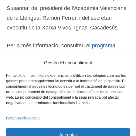
Susanna; del president de l’Acadèmia Valenciana
de la Llengua, Ramon Ferrer, i del secretari
executiu de la Xarxa Vives, Ignasi Casadesús.
Per a més informació, consulteu el
programa
.
Gestió del consentiment
Tags:
Morella
,
vi curs didàct
,
Vinaròs
Per tal d'oferir les millors experiències, s’utilitzen tecnologies com ara les
galetes per a emmagatzemar i/o accedir a la informació del dispositiu. El
consentiment d’aquestes tecnologies permet el tractament de dades com
ara el comportament de navegació o identificadors únics en aquest lloc
web. La no concessió del consentiment o la seua retirada pot afectar
negativament determinades funcionalitats i serveis.
Gestiona els serveis
Facebook
X
Bluesky
Tiktok
LinkedIn
YouTu
Acceptar