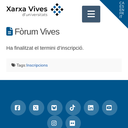
Navigati
Fòrum Vives
Ha finalitzat el termini d’inscripció.
Tags:
Inscripcions
Facebook
X
Bluesky
Tiktok
LinkedIn
YouTu