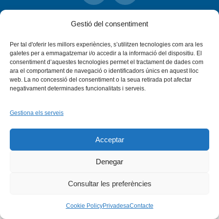
Instagram
Flickr
INICI
QUI SOM
PROGRAMES
Gestió del consentiment
DESENVOLUPAMENT SOSTENIBLE
TRANSPARÈNCIA
MAPA DEL WEB
AVÍS LEGAL
PRIVADESA
CONTACTE
Per tal d'oferir les millors experiències, s’utilitzen tecnologies com ara les
Copyright © 2026 -
Xarxa Vives d'Universitats
galetes per a emmagatzemar i/o accedir a la informació del dispositiu. El
consentiment d’aquestes tecnologies permet el tractament de dades com
ara el comportament de navegació o identificadors únics en aquest lloc
web. La no concessió del consentiment o la seua retirada pot afectar
negativament determinades funcionalitats i serveis.
Gestiona els serveis
Acceptar
Denegar
Consultar les preferències
Cookie Policy
Privadesa
Contacte