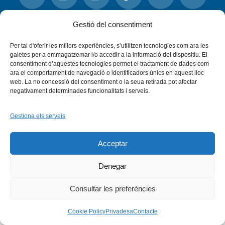
Facebook
X
Bluesky
Tiktok
LinkedIn
YouTu
Gestió del consentiment
Per tal d'oferir les millors experiències, s’utilitzen tecnologies com ara les
Instagram
Flickr
INICI
QUI SOM
PROGRAMES
galetes per a emmagatzemar i/o accedir a la informació del dispositiu. El
DESENVOLUPAMENT SOSTENIBLE
TRANSPARÈNCIA
consentiment d’aquestes tecnologies permet el tractament de dades com
MAPA DEL WEB
AVÍS LEGAL
PRIVADESA
CONTACTE
ara el comportament de navegació o identificadors únics en aquest lloc
Copyright © 2026 -
Xarxa Vives d'Universitats
web. La no concessió del consentiment o la seua retirada pot afectar
negativament determinades funcionalitats i serveis.
Gestiona els serveis
Acceptar
Denegar
Consultar les preferències
Cookie Policy
Privadesa
Contacte