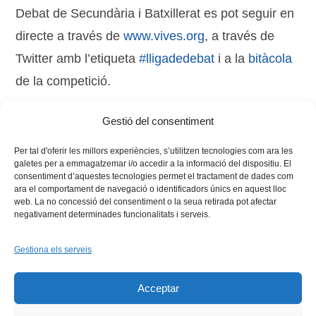
Debat de Secundària i Batxillerat es pot seguir en
directe a través de
www.vives.org
, a través de
Twitter amb l’etiqueta
#lligadedebat
i a la
bitàcola
de la competició.
Gestió del consentiment
Tags:
Lliga de Debat
,
udg
,
UPF
Per tal d'oferir les millors experiències, s’utilitzen tecnologies com ara les
galetes per a emmagatzemar i/o accedir a la informació del dispositiu. El
consentiment d’aquestes tecnologies permet el tractament de dades com
ara el comportament de navegació o identificadors únics en aquest lloc
web. La no concessió del consentiment o la seua retirada pot afectar
negativament determinades funcionalitats i serveis.
Gestiona els serveis
Facebook
X
Bluesky
Tiktok
LinkedIn
YouTu
Acceptar
Instagram
Flickr
INICI
QUI SOM
PROGRAMES
DESENVOLUPAMENT SOSTENIBLE
TRANSPARÈNCIA