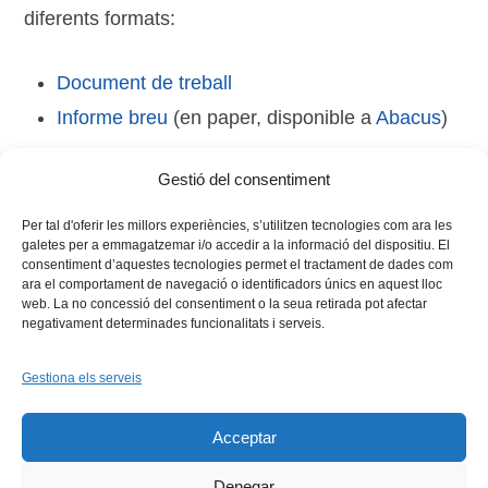
diferents formats:
Document de treball
Informe breu
(en paper, disponible a
Abacus
)
Gestió del consentiment
Tags:
#viauni
,
enquesta
,
uib
,
universitat
,
viauniversitària
Per tal d'oferir les millors experiències, s’utilitzen tecnologies com ara les
galetes per a emmagatzemar i/o accedir a la informació del dispositiu. El
consentiment d’aquestes tecnologies permet el tractament de dades com
ara el comportament de navegació o identificadors únics en aquest lloc
web. La no concessió del consentiment o la seua retirada pot afectar
negativament determinades funcionalitats i serveis.
Gestiona els serveis
Facebook
X
Bluesky
Tiktok
LinkedIn
YouTu
Acceptar
Instagram
Flickr
INICI
QUI SOM
PROGRAMES
DESENVOLUPAMENT SOSTENIBLE
TRANSPARÈNCIA
Denegar