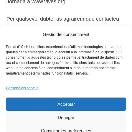
Jornada a www.vives.org.
Per qualsevol dubte, us agrairem que contacteu
amb la Secretaria Executiva de la Xarxa Vives
Gestió del consentiment
(secretaria.executiva@vives.org).
Per tal d'oferir les millors experiències, s’utilitzen tecnologies com ara les
galetes per a emmagatzemar i/o accedir a la informació del dispositiu. El
consentiment d’aquestes tecnologies permet el tractament de dades com
ara el comportament de navegació o identificadors únics en aquest lloc
web. La no concessió del consentiment o la seua retirada pot afectar
negativament determinades funcionalitats i serveis.
Gestiona els serveis
Facebook
X
Bluesky
Tiktok
LinkedIn
YouTu
Acceptar
Instagram
Flickr
INICI
QUI SOM
PROGRAMES
DESENVOLUPAMENT SOSTENIBLE
TRANSPARÈNCIA
Denegar
MAPA DEL WEB
AVÍS LEGAL
PRIVADESA
CONTACTE
Copyright © 2026 -
Xarxa Vives d'Universitats
Consultar les preferències