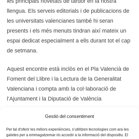
les principals novetats de tardor en la nostra
llengua. Els serveis editorials i de publicacions de
les universitats valencianes també hi seran
presents i els més menuts tindran així mateix un
espai dedicat especialment a ells durant tot el cap
de setmana.
Aquest encontre està inclòs en el Pla Valencià de
Foment del Llibre i la Lectura de la Generalitat
Valenciana i compta amb la col·laboració de
l’Ajuntament i la Diputació de València
Gestió del consentiment
Tags:
editorials
,
llibres
,
plaça
Per tal d'oferir les millors experiències, s’utilitzen tecnologies com ara les
galetes per a emmagatzemar i/o accedir a la informació del dispositiu. El