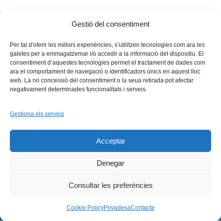
Gestió del consentiment
Per tal d'oferir les millors experiències, s’utilitzen tecnologies com ara les
galetes per a emmagatzemar i/o accedir a la informació del dispositiu. El
consentiment d’aquestes tecnologies permet el tractament de dades com
ara el comportament de navegació o identificadors únics en aquest lloc
web. La no concessió del consentiment o la seua retirada pot afectar
negativament determinades funcionalitats i serveis.
Gestiona els serveis
Facebook
X
Bluesky
Tiktok
LinkedIn
YouTu
Acceptar
Instagram
Flickr
INICI
QUI SOM
PROGRAMES
DESENVOLUPAMENT SOSTENIBLE
TRANSPARÈNCIA
Denegar
MAPA DEL WEB
AVÍS LEGAL
PRIVADESA
CONTACTE
Copyright © 2026 -
Xarxa Vives d'Universitats
Consultar les preferències
Cookie Policy
Privadesa
Contacte