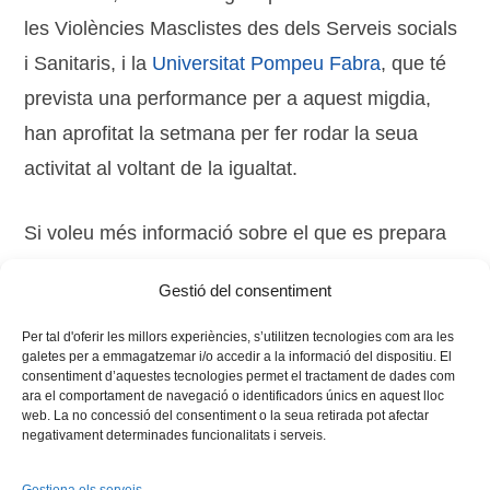
les Violències Masclistes des dels Serveis socials
i Sanitaris, i la
Universitat Pompeu Fabra
, que té
prevista una performance per a aquest migdia,
han aprofitat la setmana per fer rodar la seua
activitat al voltant de la igualtat.
Si voleu més informació sobre el que es prepara
als campus, podeu consultar l’agenda dels webs
Gestió del consentiment
de les vostres universitats.
Per tal d'oferir les millors experiències, s’utilitzen tecnologies com ara les
galetes per a emmagatzemar i/o accedir a la informació del dispositiu. El
consentiment d’aquestes tecnologies permet el tractament de dades com
ara el comportament de navegació o identificadors únics en aquest lloc
web. La no concessió del consentiment o la seua retirada pot afectar
negativament determinades funcionalitats i serveis.