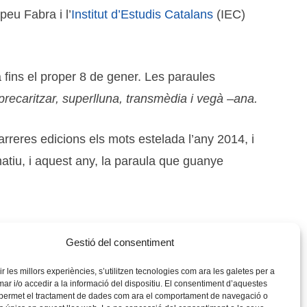
peu Fabra i l’
Institut d’Estudis Catalans
(IEC)
 fins el proper 8 de gener. Les paraules
, precaritzar, superlluna, transmèdia i vegà –ana.
arreres edicions els mots estelada l’any 2014, i
atiu, i aquest any, la paraula que guanye
.
Gestió del consentiment
rir les millors experiències, s’utilitzen tecnologies com ara les galetes per a
 i/o accedir a la informació del dispositiu. El consentiment d’aquestes
 permet el tractament de dades com ara el comportament de navegació o