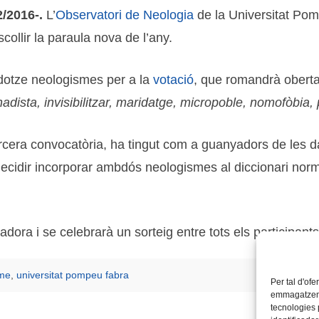
2/2016-.
L’
Observatori de Neologia
de la Universitat Pom
collir la paraula nova de l’any.
t dotze neologismes per a la
votació
, que romandrà oberta
gihadista, invisibilitzar, maridatge, micropoble, nomofòbia
tercera convocatòria, ha tingut com a guanyadors de les d
 decidir incorporar ambdós neologismes al diccionari norm
dora i se celebrarà un sorteig entre tots els participants
sme
,
universitat pompeu fabra
Per tal d'ofe
emmagatzemar
tecnologies