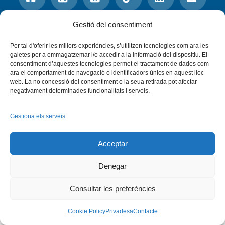
Facebook
X
Bluesky
Tiktok
LinkedIn
YouTu
Gestió del consentiment
Per tal d'oferir les millors experiències, s’utilitzen tecnologies com ara les
Instagram
Flickr
INICI
QUI SOM
PROGRAMES
galetes per a emmagatzemar i/o accedir a la informació del dispositiu. El
DESENVOLUPAMENT SOSTENIBLE
TRANSPARÈNCIA
consentiment d’aquestes tecnologies permet el tractament de dades com
MAPA DEL WEB
AVÍS LEGAL
PRIVADESA
CONTACTE
ara el comportament de navegació o identificadors únics en aquest lloc
web. La no concessió del consentiment o la seua retirada pot afectar
Copyright © 2026 -
Xarxa Vives d'Universitats
negativament determinades funcionalitats i serveis.
Gestiona els serveis
Acceptar
Denegar
Consultar les preferències
Cookie Policy
Privadesa
Contacte