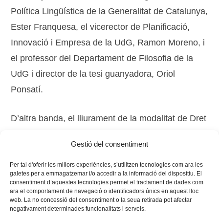
Política Lingüística de la Generalitat de Catalunya,
Ester Franquesa, el vicerector de Planificació,
Innovació i Empresa de la UdG, Ramon Moreno, i
el professor del Departament de Filosofia de la
UdG i director de la tesi guanyadora, Oriol
Ponsatí.
D’altra banda, el lliurament de la modalitat de Dret
i Economia del Premi Cum Laude tindrà lloc a la
Gestió del consentiment
Universitat d’Andorra al mes d’abril.
Per tal d'oferir les millors experiències, s’utilitzen tecnologies com ara les
galetes per a emmagatzemar i/o accedir a la informació del dispositiu. El
consentiment d’aquestes tecnologies permet el tractament de dades com
ara el comportament de navegació o identificadors únics en aquest lloc
web. La no concessió del consentiment o la seua retirada pot afectar
negativament determinades funcionalitats i serveis.