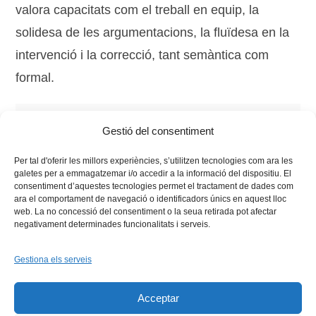
valora capacitats com el treball en equip, la
solidesa de les argumentacions, la fluïdesa en la
intervenció i la correcció, tant semàntica com
formal.
Tags:
2017
,
Batxillerat
,
Lliga de Debat
,
lliga de debat
Gestió del consentiment
universitària
,
Secundària
,
universitat
Per tal d'oferir les millors experiències, s’utilitzen tecnologies com ara les
galetes per a emmagatzemar i/o accedir a la informació del dispositiu. El
consentiment d’aquestes tecnologies permet el tractament de dades com
ara el comportament de navegació o identificadors únics en aquest lloc
web. La no concessió del consentiment o la seua retirada pot afectar
negativament determinades funcionalitats i serveis.
Gestiona els serveis
Facebook
X
Bluesky
Tiktok
LinkedIn
YouTu
Acceptar
Instagram
Flickr
INICI
QUI SOM
PROGRAMES