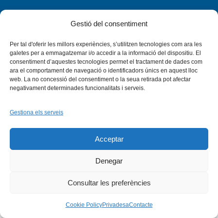
Gestió del consentiment
Per tal d'oferir les millors experiències, s’utilitzen tecnologies com ara les
Facebook
X
Bluesky
Tiktok
LinkedIn
YouTu
galetes per a emmagatzemar i/o accedir a la informació del dispositiu. El
consentiment d’aquestes tecnologies permet el tractament de dades com
ara el comportament de navegació o identificadors únics en aquest lloc
Instagram
Flickr
web. La no concessió del consentiment o la seua retirada pot afectar
INICI
QUI SOM
PROGRAMES
negativament determinades funcionalitats i serveis.
DESENVOLUPAMENT SOSTENIBLE
TRANSPARÈNCIA
MAPA DEL WEB
AVÍS LEGAL
PRIVADESA
CONTACTE
Copyright © 2026 -
Xarxa Vives d'Universitats
Gestiona els serveis
Acceptar
Denegar
Consultar les preferències
Cookie Policy
Privadesa
Contacte